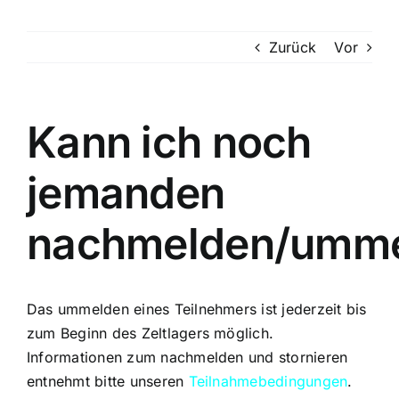
CampNews
Zurück
Vor
Programm
Grüße
Kann ich noch
Galerie
jemanden
Download
nachmelden/ummel
Anfahrt
FAQ
Das ummelden eines Teilnehmers ist jederzeit bis
Presse
zum Beginn des Zeltlagers möglich.
Informationen zum nachmelden und stornieren
entnehmt bitte unseren
Teilnahmebedingungen
.