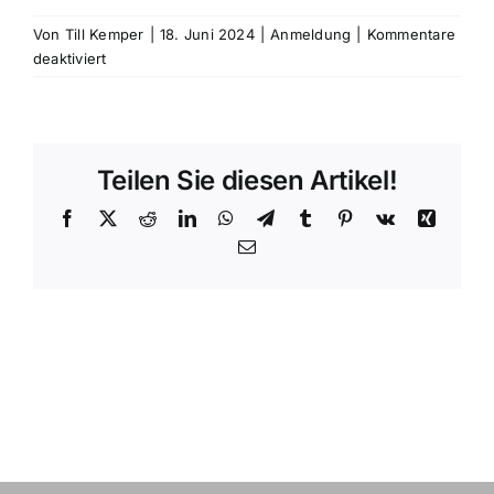
Von
Till Kemper
|
18. Juni 2024
|
Anmeldung
|
Kommentare
für
deaktiviert
Kann
ich
noch
jemanden
Teilen Sie diesen Artikel!
nachmelden/ummelden/stornieren?
Facebook
X
Reddit
LinkedIn
WhatsApp
Telegram
Tumblr
Pinterest
Vk
Xing
E-
Mail