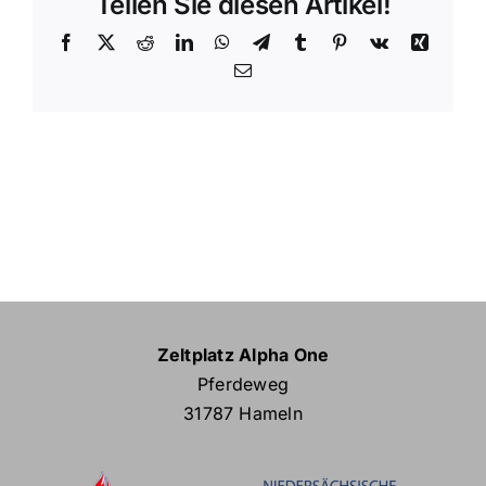
Teilen Sie diesen Artikel!
Facebook
X
Reddit
LinkedIn
WhatsApp
Telegram
Tumblr
Pinterest
Vk
Xing
E-
Mail
Zeltplatz Alpha One
Pferdeweg
31787 Hameln