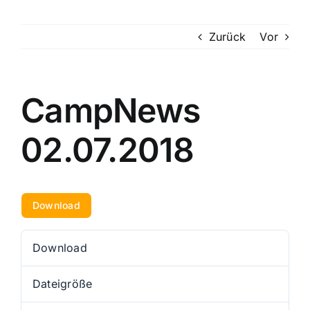
CampNews
Zurück
Vor
Programm
Grüße
CampNews
Galerie
02.07.2018
Download
Anfahrt
Download
FAQ
Download
68
Presse
Dateigröße
3.25 MB