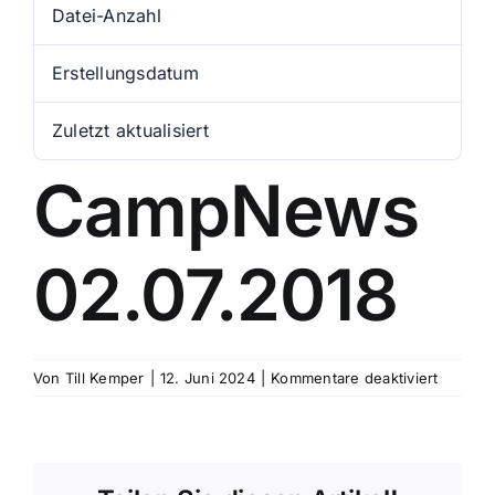
Datei-Anzahl
1
Erstellungsdatum
12. Juni 2024
Zuletzt aktualisiert
12. Juni 2024
CampNews
02.07.2018
für
Von
Till Kemper
|
12. Juni 2024
|
Kommentare deaktiviert
CampN
02.07.2